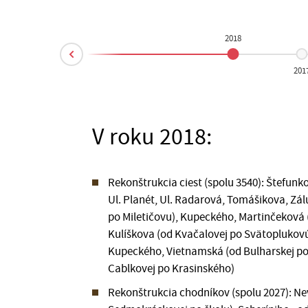
2018
Prev
201
V roku 2018:
Rekonštrukcia ciest (spolu 3540): Štefunk
Ul. Planét, Ul. Radarová, Tomášikova, Zál
po Miletičovu), Kupeckého, Martinčeková (
Kulíškova (od Kvačalovej po Svätoplukovú)
Kupeckého, Vietnamská (od Bulharskej po
Cablkovej po Krasinského)
Rekonštrukcia chodníkov (spolu 2027): Ne