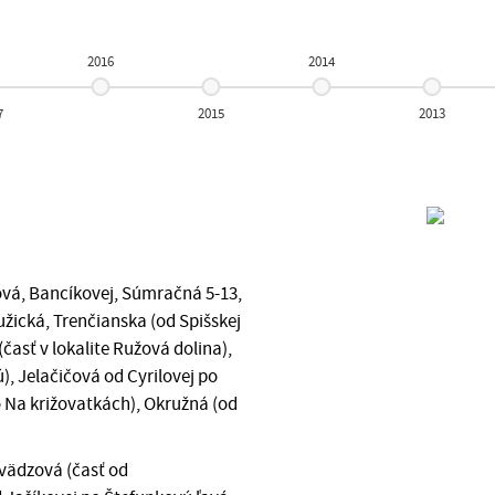
2016
2014
7
2015
2013
ová, Bancíkovej, Súmračná 5-13,
užická, Trenčianska (od Spišskej
časť v lokalite Ružová dolina),
, Jelačičová od Cyrilovej po
 Na križovatkách), Okružná (od
vädzová (časť od