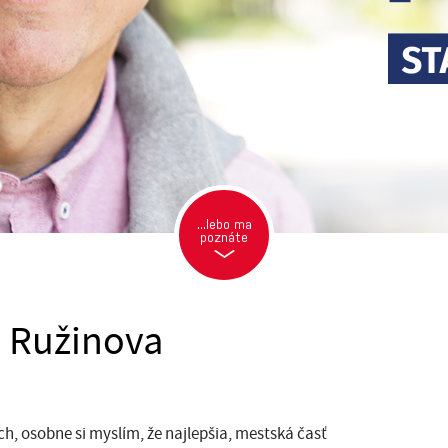
...lebo ma
poznáte
a Ružinova
ích, osobne si myslím, že najlepšia, mestská časť