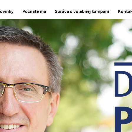
ovinky
Poznáte ma
Správa o volebnej kampani
Kontak