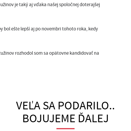
užinov je taký aj vďaka našej spoločnej doterajšej
by bol ešte lepší aj po novembri tohoto roka, kedy
Ružinov rozhodol som sa opätovne kandidovať na
VEĽA SA PODARILO..
BOJUJEME ĎALEJ